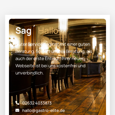
Sag´
Hallo
Guter Service beginnt mit einer guten
Beratung. Sowohl unsere Beratung, als
auch der erste Entwurf Ihrer neuen
Webseite ist bei uns kostenfrei und
unverbindlich.
02632 4033873
hallo@gastro-elite.de