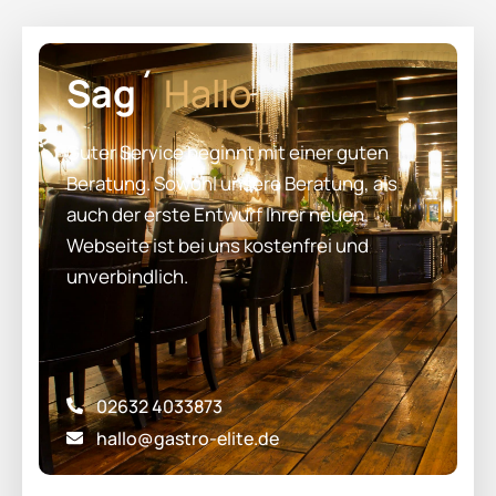
Sag´
Hallo
Guter Service beginnt mit einer guten
Beratung. Sowohl unsere Beratung, als
auch der erste Entwurf Ihrer neuen
Webseite ist bei uns kostenfrei und
unverbindlich.
02632 4033873
hallo@gastro-elite.de