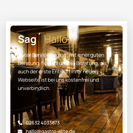
Sag´
Hallo
Guter Service beginnt mit einer guten
Beratung. Sowohl unsere Beratung, als
auch der erste Entwurf Ihrer neuen
Webseite ist bei uns kostenfrei und
unverbindlich.
02632 4033873
hallo@gastro-elite.de